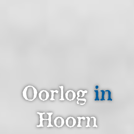
Oorlog
in
Hoorn