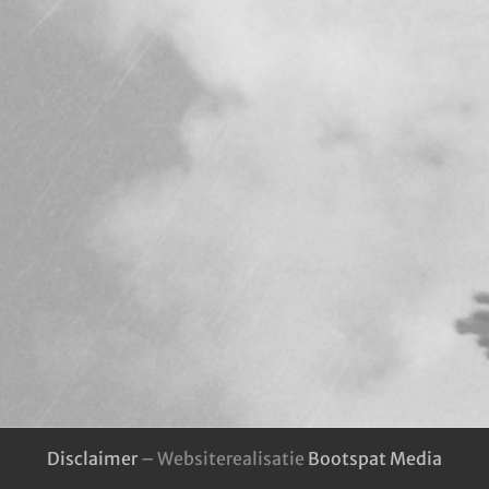
Hoorn en WO2
Educatie
Contact
Disclaimer
– Websiterealisatie
Bootspat Media