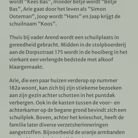
wordt “Kees Bas”, moeder Betje wordt “Betje
Bas”, Arie gaat door het leven als ”Simon
Ooteman”, Joop wordt “Hans” en Jaap krijgt de
schuilnaam “Koos”.
Thuis bij vader Arend wordt een schuilplaats in
gereedheid gebracht. Midden in de stolpboerderij
aan de Dorpsstraat 175 wordt in de hooiberg in het
vierkant een verlengde bedstede met alkoof
klaargemaakt.
Arie, die een paar huizen verderop op nummer
182a woont, kan zich bij zijn stiekeme bezoeken
aan zijn gezin achter schotten in het puntdak
verbergen. Ook in de kasten tussen de voor- en
achterkamer op de begane grond bevindt zich een
schuilplek. Boven, achter het knieschot, heeft de
familie later diverse verzetsherinneringen
aangetroffen. Bijvoorbeeld de oranje armbanden