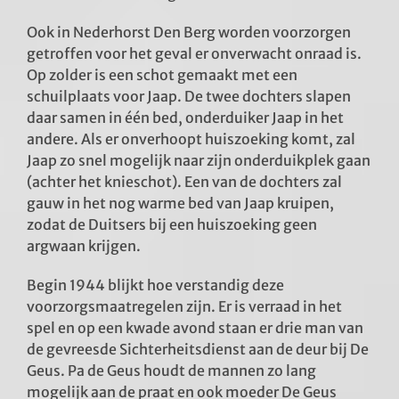
Ook in Nederhorst Den Berg worden voorzorgen
getroffen voor het geval er onverwacht onraad is.
Op zolder is een schot gemaakt met een
schuilplaats voor Jaap. De twee dochters slapen
daar samen in één bed, onderduiker Jaap in het
andere. Als er onverhoopt huiszoeking komt, zal
Jaap zo snel mogelijk naar zijn onderduikplek gaan
(achter het knieschot). Een van de dochters zal
gauw in het nog warme bed van Jaap kruipen,
zodat de Duitsers bij een huiszoeking geen
argwaan krijgen.
Begin 1944 blijkt hoe verstandig deze
voorzorgsmaatregelen zijn. Er is verraad in het
spel en op een kwade avond staan er drie man van
de gevreesde Sichterheitsdienst aan de deur bij De
Geus. Pa de Geus houdt de mannen zo lang
mogelijk aan de praat en ook moeder De Geus