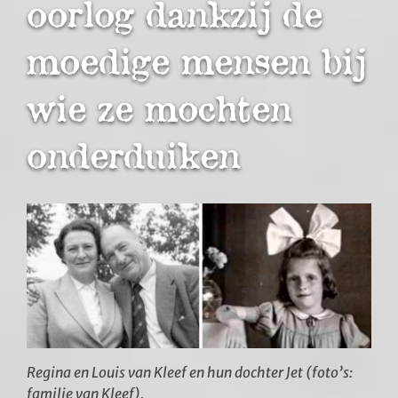
oorlog dankzij de
Hoorn en WO2
moedige mensen bij
wie ze mochten
Educatie
onderduiken
Contact
Regina en Louis van Kleef en hun dochter Jet (foto’s:
familie van Kleef).