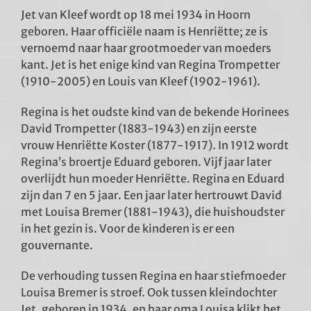
Jet van Kleef wordt op 18 mei 1934 in Hoorn
geboren. Haar officiële naam is Henriëtte; ze is
vernoemd naar haar grootmoeder van moeders
kant. Jet is het enige kind van Regina Trompetter
(1910-2005) en Louis van Kleef (1902-1961).
Regina is het oudste kind van de bekende Horinees
David Trompetter (1883-1943) en zijn eerste
vrouw Henriëtte Koster (1877-1917). In 1912 wordt
Regina’s broertje Eduard geboren. Vijf jaar later
overlijdt hun moeder Henriëtte. Regina en Eduard
zijn dan 7 en 5 jaar. Een jaar later hertrouwt David
met Louisa Bremer (1881-1943), die huishoudster
in het gezin is. Voor de kinderen is er een
gouvernante.
De verhouding tussen Regina en haar stiefmoeder
Louisa Bremer is stroef. Ook tussen kleindochter
Jet, geboren in 1934, en haar oma Louisa klikt het