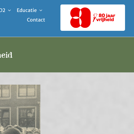
O2
Educatie
Contact
heid