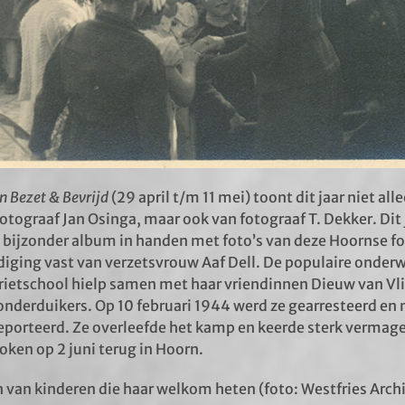
n Bezet & Bevrijd
(29 april t/m 11 mei) toont dit jaar niet all
tograaf Jan Osinga, maar ook van fotograaf T. Dekker. Dit
ijzonder album in handen met foto’s van deze Hoornse fot
ldiging vast van verzetsvrouw Aaf Dell. De populaire onderw
ietschool hielp samen met haar vriendinnen Dieuw van Vli
nderduikers. Op 10 februari 1944 werd ze gearresteerd en
porteerd. Ze overleefde het kamp en keerde sterk vermag
oken op 2 juni terug in Hoorn.
 van kinderen die haar welkom heten (foto: Westfries Archie