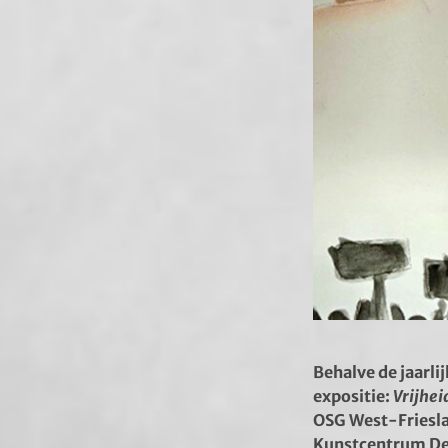
Behalve de jaarli
expositie:
Vrijhei
OSG West-Frieslan
Kunstcentrum De B