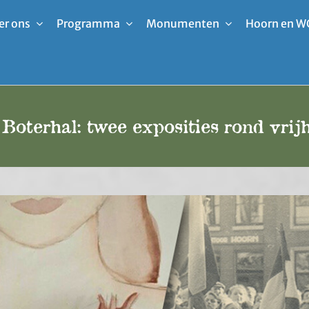
er ons
Programma
Monumenten
Hoorn en W
Boterhal: twee exposities rond vrij