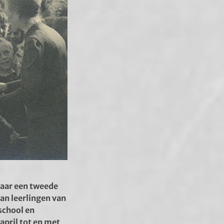
 jaar een tweede
an leerlingen van
school en
april tot en met