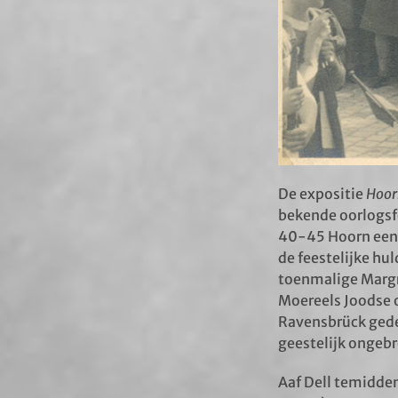
De expositie
Hoor
bekende oorlogsfo
40-45 Hoorn een b
de feestelijke hu
toenmalige Margr
Moereels Joodse o
Ravensbrück gede
geestelijk ongebr
Aaf Dell temidden