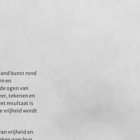
land kunst rond
rn en
 de ogen van
eer, tekenen en
t resultaat is
e vrijheid wordt
an vrijheid en
nken over hun