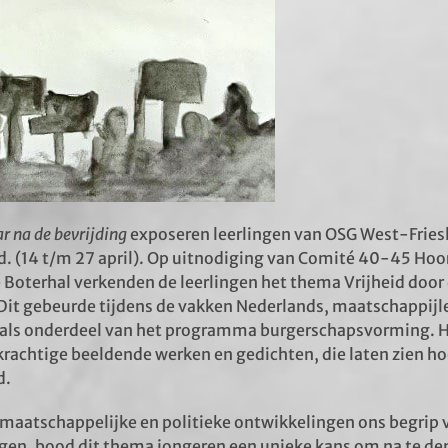
ar na de bevrijding
exposeren leerlingen van OSG West-Fries
d. (14 t/m 27 april). Op uitnodiging van Comité 40-45 Hoo
Boterhal verkenden de leerlingen het thema Vrijheid door
Dit gebeurde tijdens de vakken Nederlands, maatschappijl
als onderdeel van het programma burgerschapsvorming. He
rachtige beeldende werken en gedichten, die laten zien ho
d.
n maatschappelijke en politieke ontwikkelingen ons begrip v
gen, bood dit thema jongeren een unieke kans om na te de