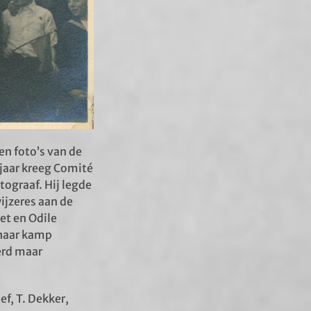
een foto’s van de
 jaar kreeg Comité
ograaf. Hij legde
ijzeres aan de
et en Odile
 naar kamp
erd maar
f, T. Dekker,