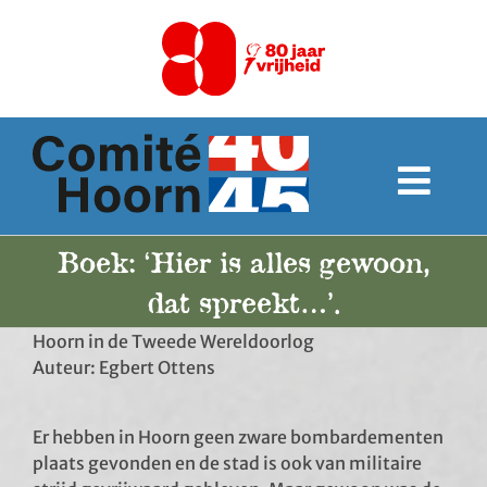
Ga
naar
inhoud
Togg
Navi
Home
Boek: ‘Hier is alles gewoon,
dat spreekt…’.
Over ons
Hoorn in de Tweede Wereldoorlog
Auteur: Egbert Ottens
Programma
Er hebben in Hoorn geen zware bombardementen
Monumenten
plaats gevonden en de stad is ook van militaire