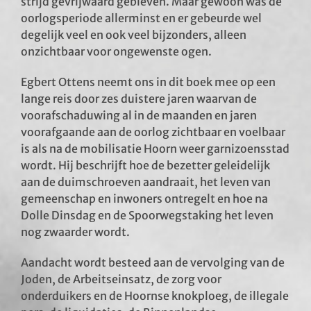
strijd gevrijwaard gebleven. Maar gewoon was de
oorlogsperiode allerminst en er gebeurde wel
Hoorn en WO2
degelijk veel en ook veel bijzonders, alleen
onzichtbaar voor ongewenste ogen.
Educatie
Egbert Ottens neemt ons in dit boek mee op een
lange reis door zes duistere jaren waarvan de
voorafschaduwing al in de maanden en jaren
Contact
voorafgaande aan de oorlog zichtbaar en voelbaar
is als na de mobilisatie Hoorn weer garnizoensstad
wordt. Hij beschrijft hoe de bezetter geleidelijk
aan de duimschroeven aandraait, het leven van
gemeenschap en inwoners ontregelt en hoe na
Dolle Dinsdag en de Spoorwegstaking het leven
nog zwaarder wordt.
Aandacht wordt besteed aan de vervolging van de
Joden, de Arbeitseinsatz, de zorg voor
onderduikers en de Hoornse knokploeg, de illegale