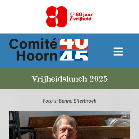
Ga
naar
inhoud
Togg
Navi
Home
Vrijheidslunch 2025
Over ons
Foto’s: Benno Ellerbroek
Programma
Monumenten